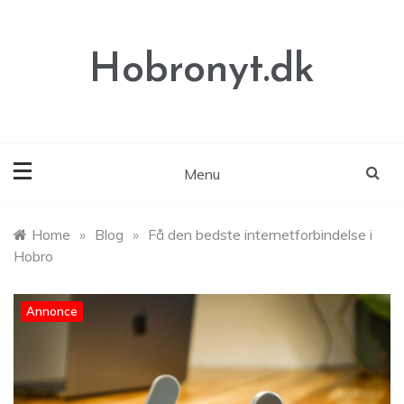
Skip
to
content
Hobronyt.dk
Menu
Home
»
Blog
»
Få den bedste internetforbindelse i
Hobro
Annonce