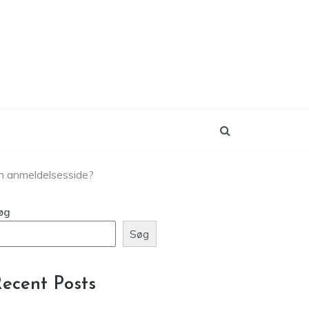
en anmeldelsesside?
øg
Søg
ecent Posts