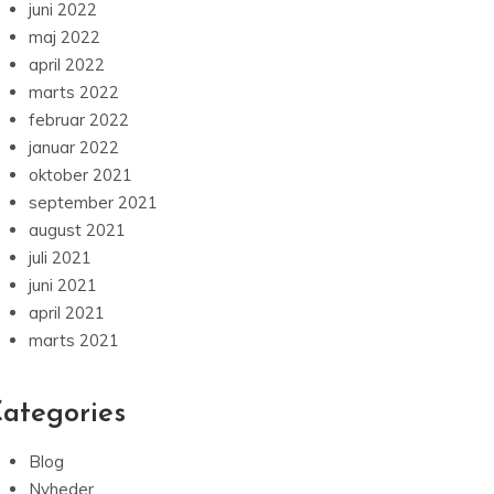
juni 2022
maj 2022
april 2022
marts 2022
februar 2022
januar 2022
oktober 2021
september 2021
august 2021
juli 2021
juni 2021
april 2021
marts 2021
ategories
Blog
Nyheder