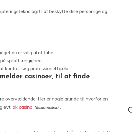
ypteringsteknologi til at beskytte dine personlige og
t du er villig til at tabe.
på spilafhængighed.
 af kontrol, søg professionel hjælp.
elder casinoer, til at finde
re overvældende. Her er nogle grunde til, hvorfor en
g evt.
dk casino
.
C