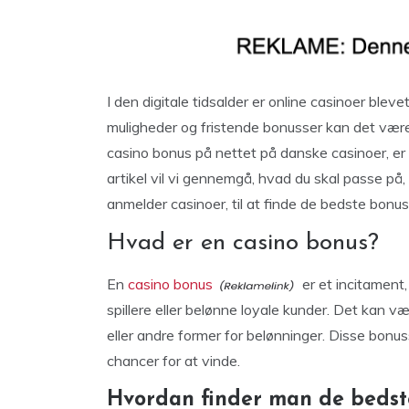
I den digitale tidsalder er online casinoer bl
muligheder og fristende bonusser kan det være 
casino bonus på nettet på danske casinoer, er
artikel vil vi gennemgå, hvad du skal passe på,
anmelder casinoer, til at finde de bedste bonus
Hvad er en casino bonus?
En
casino bonus
er et incitament,
spillere eller belønne loyale kunder. Det kan v
eller andre former for belønninger. Disse bonus
chancer for at vinde.
Hvordan finder man de bedst