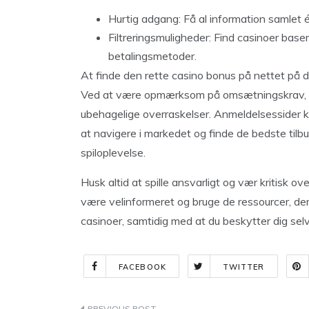
Hurtig adgang: Få al information samlet é
Filtreringsmuligheder: Find casinoer base
betalingsmetoder.
At finde den rette casino bonus på nettet p
Ved at være opmærksom på omsætningskrav, t
ubehagelige overraskelser. Anmeldelsessider k
at navigere i markedet og finde de bedste tilbu
spiloplevelse.
Husk altid at spille ansvarligt og vær kritisk ove
være velinformeret og bruge de ressourcer, de
casinoer, samtidig med at du beskytter dig selv
FACEBOOK
TWITTER