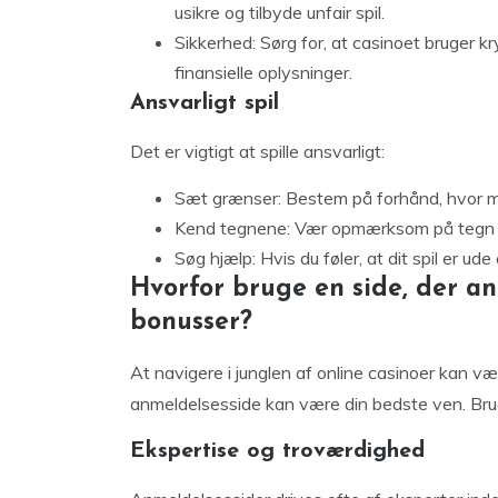
usikre og tilbyde unfair spil.
Sikkerhed: Sørg for, at casinoet bruger kr
finansielle oplysninger.
Ansvarligt spil
Det er vigtigt at spille ansvarligt:
Sæt grænser: Bestem på forhånd, hvor mege
Kend tegnene: Vær opmærksom på tegn 
Søg hjælp: Hvis du føler, at dit spil er ude
Hvorfor bruge en side, der anm
bonusser?
At navigere i junglen af online casinoer kan væ
anmeldelsesside kan være din bedste ven. Bru
Ekspertise og troværdighed