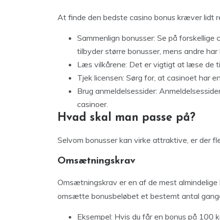
At finde den bedste casino bonus kræver lidt r
Sammenlign bonusser: Se på forskellige c
tilbyder større bonusser, mens andre har 
Læs vilkårene: Det er vigtigt at læse de t
Tjek licensen: Sørg for, at casinoet har 
Brug anmeldelsessider: Anmeldelsessider
casinoer.
Hvad skal man passe på?
Selvom bonusser kan virke attraktive, er der f
Omsætningskrav
Omsætningskrav er en af de mest almindelige be
omsætte bonusbeløbet et bestemt antal gange,
Eksempel: Hvis du får en bonus på 100 k