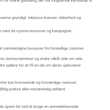
n for online gambling, der har indgående kendskab til
rne grundigt, inklusive licenser, sikkerhed og
our med de nyeste bonusser og kampagner.
t sammenligne bonusser fra forskellige casinoer.
, bonusstørrelser og andre vilkår side om side.
 spillere for at få en idé om deres oplevelser.
ister kun licenserede og troværdige casinoer.
rlig praksis eller mistænkelig adfærd.
 du spare tid ved at bruge en anmeldelsesside.